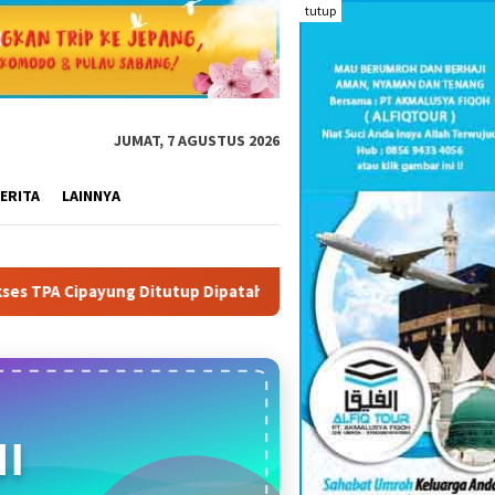
tutup
JUMAT, 7 AGUSTUS 2026
ERITA
LAINNYA
tup Dipatahkan: DLHK Depok Garansi Pengangkutan Sampah Tetap
I