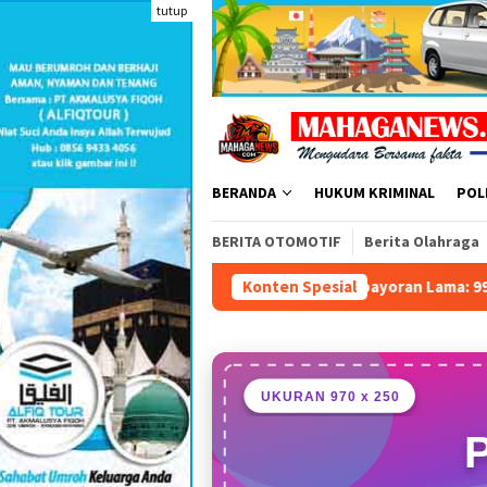
Loncat
tutup
ke
konten
BERANDA
HUKUM KRIMINAL
POL
BERITA OTOMOTIF
Berita Olahraga
 SD Islam Harapan Ibu Kebayoran Lama: 995 Senjata Api, Sabu, d
Konten Spesial
UKURAN 970 x 250