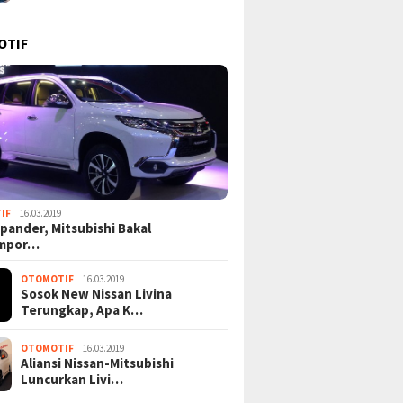
OTIF
IF
16.03.2019
pander, Mitsubishi Bakal
mpor…
OTOMOTIF
16.03.2019
Sosok New Nissan Livina
Terungkap, Apa K…
OTOMOTIF
16.03.2019
Aliansi Nissan-Mitsubishi
Luncurkan Livi…