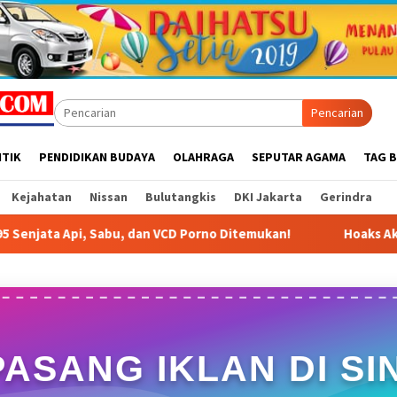
Pencarian
ITIK
PENDIDIKAN BUDAYA
OLAHRAGA
SEPUTAR AGAMA
TAG B
Kejahatan
Nissan
Bulutangkis
DKI Jakarta
Gerindra
an VCD Porno Ditemukan!
Hoaks Akses TPA Cipayung Ditu
PASANG IKLAN DI SIN