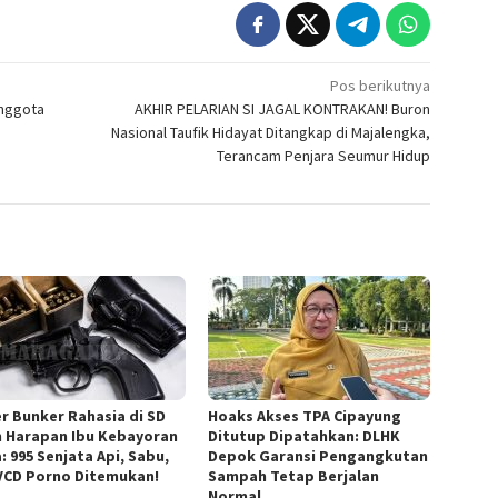
Pos berikutnya
Anggota
AKHIR PELARIAN SI JAGAL KONTRAKAN! Buron
Nasional Taufik Hidayat Ditangkap di Majalengka,
Terancam Penjara Seumur Hidup
r Bunker Rahasia di SD
Hoaks Akses TPA Cipayung
m Harapan Ibu Kebayoran
Ditutup Dipatahkan: DLHK
: 995 Senjata Api, Sabu,
Depok Garansi Pengangkutan
VCD Porno Ditemukan!
Sampah Tetap Berjalan
Normal