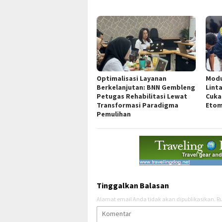
Optimalisasi Layanan
Modu
Berkelanjutan: BNN Gembleng
Lint
Petugas Rehabilitasi Lewat
Cuka
Transformasi Paradigma
Etom
Pemulihan
Tinggalkan Balasan
Alamat email Anda tidak akan dipublikasikan.
Ru