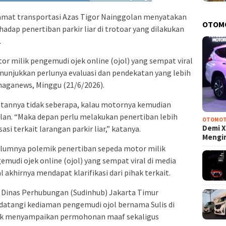
mat transportasi Azas Tigor Nainggolan menyatakan
OTOM
adap penertiban parkir liar di trotoar yang dilakukan
.
r milik pengemudi ojek online (ojol) yang sempat viral
enunjukkan perlunya evaluasi dan pendekatan yang lebih
haganews, Minggu (21/6/2026).
patannya tidak seberapa, kalau motornya kemudian
lan. “Maka depan perlu melakukan penertiban lebih
OTOMOT
Demi X
si terkait larangan parkir liar,” katanya.
Mengi
lumnya polemik penertiban sepeda motor milik
emudi ojek online (ojol) yang sempat viral di media
al akhirnya mendapat klarifikasi dari pihak terkait.
 Dinas Perhubungan (Sudinhub) Jakarta Timur
atangi kediaman pengemudi ojol bernama Sulis di
tuk menyampaikan permohonan maaf sekaligus