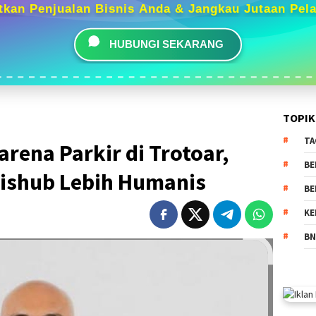
tkan Penjualan Bisnis Anda & Jangkau Jutaan Pel
HUBUNGI SEKARANG
TOPIK
TA
arena Parkir di Trotoar,
BE
ishub Lebih Humanis
BE
KE
BN