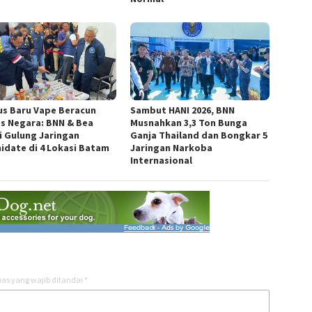
s Baru Vape Beracun
Sambut HANI 2026, BNN
as Negara: BNN & Bea
Musnahkan 3,3 Ton Bunga
i Gulung Jaringan
Ganja Thailand dan Bongkar 5
idate di 4 Lokasi Batam
Jaringan Narkoba
Internasional
as yang wajib ditandai
*