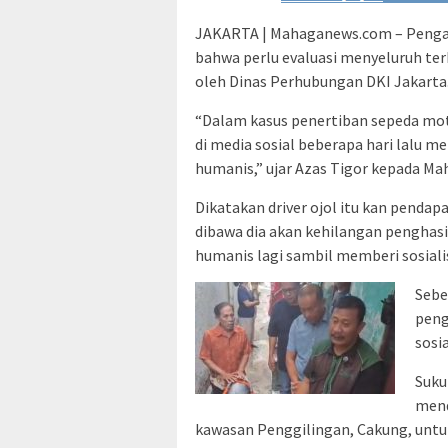
JAKARTA | Mahaganews.com – Penga
bahwa perlu evaluasi menyeluruh terh
oleh Dinas Perhubungan DKI Jakarta
“Dalam kasus penertiban sepeda moto
di media sosial beberapa hari lalu m
humanis,” ujar Azas Tigor kepada Ma
Dikatakan driver ojol itu kan penda
dibawa dia akan kehilangan penghasi
humanis lagi sambil memberi sosialisa
Sebe
peng
sosi
Suku
mend
kawasan Penggilingan, Cakung, un