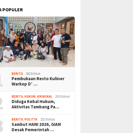
A POPULER
1
BERITA
342 Dilihat
Pembukaan Resto Kuliner
Warkop D’ …
2
BERITA
,
HUKUM
,
KRIMINAL
253 Dilihat
Diduga Kebal Hukum,
Aktivitas Tambang Pa…
3
BERITA
,
POLITIK
221 Dilihat
Sambut HANI 2026, GIAN
Desak Pemerintah …