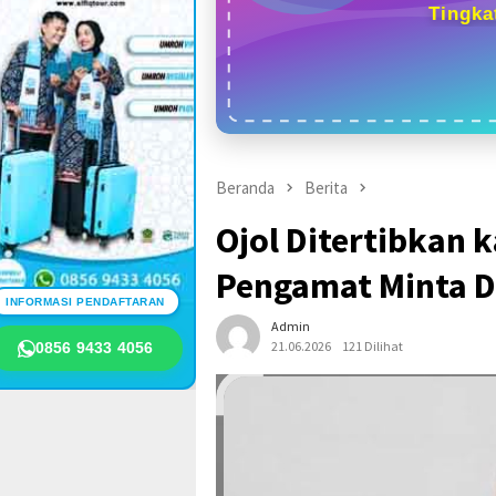
Tingka
Beranda
Berita
Ojol Ditertibkan k
Pengamat Minta D
INFORMASI PENDAFTARAN
Admin
21.06.2026
121 Dilihat
0856 9433 4056