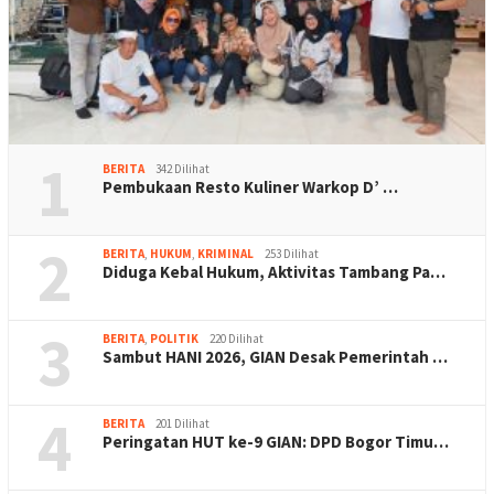
1
BERITA
342 Dilihat
Pembukaan Resto Kuliner Warkop D’ …
2
BERITA
,
HUKUM
,
KRIMINAL
253 Dilihat
Diduga Kebal Hukum, Aktivitas Tambang Pa…
3
BERITA
,
POLITIK
220 Dilihat
Sambut HANI 2026, GIAN Desak Pemerintah …
4
BERITA
201 Dilihat
Peringatan HUT ke-9 GIAN: DPD Bogor Timu…