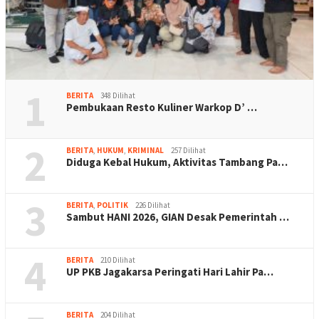
1
BERITA
348 Dilihat
Pembukaan Resto Kuliner Warkop D’ …
2
BERITA
,
HUKUM
,
KRIMINAL
257 Dilihat
Diduga Kebal Hukum, Aktivitas Tambang Pa…
3
BERITA
,
POLITIK
226 Dilihat
Sambut HANI 2026, GIAN Desak Pemerintah …
4
BERITA
210 Dilihat
UP PKB Jagakarsa Peringati Hari Lahir Pa…
BERITA
204 Dilihat