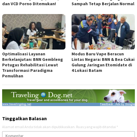
dan VCD Porno Ditemukan!
Sampah Tetap Berjalan Normal
Optimalisasi Layanan
Modus Baru Vape Beracun
Berkelanjutan: BNN Gembleng
Lintas Negara: BNN & Bea Cukai
Petugas Rehabilitasi Lewat
Gulung Jaringan Etomidate di
Transformasi Paradigma
4 Lokasi Batam
Pemulihan
Tinggalkan Balasan
Alamat email Anda tidak akan dipublikasikan.
Ruas yang wajib ditandai
*