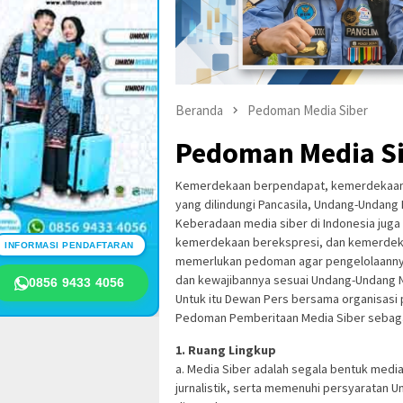
Beranda
Pedoman Media Siber
Pedoman Media S
Kemerdekaan berpendapat, kemerdekaan b
yang dilindungi Pancasila, Undang-Undang 
Keberadaan media siber di Indonesia jug
kemerdekaan berekspresi, dan kemerdekaa
INFORMASI PENDAFTARAN
memerlukan pedoman agar pengelolaannya 
dan kewajibannya sesuai Undang-Undang No
0856 9433 4056
Untuk itu Dewan Pers bersama organisasi
Pedoman Pemberitaan Media Siber sebagai
1. Ruang Lingkup
a. Media Siber adalah segala bentuk med
jurnalistik, serta memenuhi persyaratan