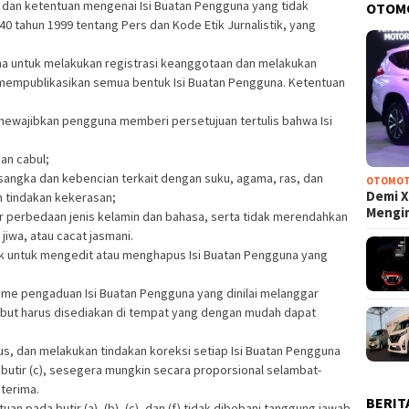
 dan ketentuan mengenai Isi Buatan Pengguna yang tidak
OTOM
 tahun 1999 tentang Pers dan Kode Etik Jurnalistik, yang
na untuk melakukan registrasi keanggotaan dan melakukan
t mempublikasikan semua bentuk Isi Buatan Pengguna. Ketentuan
 mewajibkan pengguna memberi persetujuan tertulis bahwa Isi
dan cabul;
angka dan kebencian terkait dengan suku, agama, ras, dan
OTOMOT
Demi X
n tindakan kekerasan;
Mengi
sar perbedaan jenis kelamin dan bahasa, serta tidak merendahkan
jiwa, atau cacat jasmani.
ak untuk mengedit atau menghapus Isi Buatan Pengguna yang
sme pengaduan Isi Buatan Pengguna yang dinilai melanggar
ebut harus disediakan di tempat yang dengan mudah dapat
us, dan melakukan tindakan koreksi setiap Isi Buatan Pengguna
butir (c), sesegera mungkin secara proporsional selambat-
terima.
BERIT
an pada butir (a), (b), (c), dan (f) tidak dibebani tanggung jawab