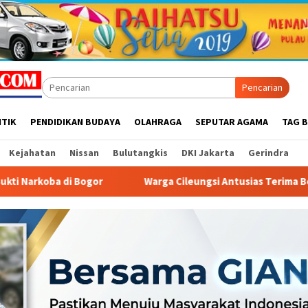
Pencarian
ITIK
PENDIDIKAN BUDAYA
OLAHRAGA
SEPUTAR AGAMA
TAG B
Kejahatan
Nissan
Bulutangkis
DKI Jakarta
Gerindra
or
Warga Cileungsi Antusias Terima Bendera Gratis unt