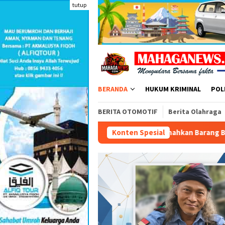
Loncat
tutup
ke
konten
BERANDA
HUKUM KRIMINAL
POL
BERITA OTOMOTIF
Berita Olahraga
n ANANDA BERSINAR dan Musnahkan Barang Bukti Narkoba di Bog
Konten Spesial