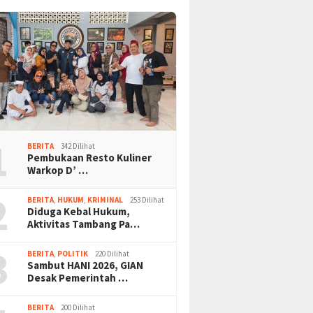
1
BERITA
342 Dilihat
Pembukaan Resto Kuliner
Warkop D’ …
2
BERITA
,
HUKUM
,
KRIMINAL
253 Dilihat
Diduga Kebal Hukum,
Aktivitas Tambang Pa…
3
BERITA
,
POLITIK
220 Dilihat
Sambut HANI 2026, GIAN
Desak Pemerintah …
BERITA
200 Dilihat