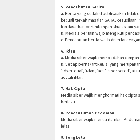
5. Pencabutan Berita
a. Berita yang sudah dipublikasikan tidak 
kecuali terkait masalah SARA, kesusilaan
berdasarkan pertimbangan khusus lain ya
b. Media siber lain wajib mengikuti pencab
c. Pencabutan berita wajib disertai deng
6. Iklan
a. Media siber wajib membedakan dengan t
b. Setiap berita/artikel/isi yang merupak
‘advertorial’, ‘iklan’, ‘ads’, ‘sponsored’, 
adalah iklan.
7. Hak Cipta
Media siber wajib menghormati hak cipta
berlaku.
8. Pencantuman Pedoman
Media siber wajib mencantumkan Pedoman 
jelas.
9. Sengketa