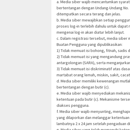
a. Media siber wajib mencantumkan syarat
bertentangan dengan Undang-Undang No. 40
ditempatkan secara terang dan jelas.
b. Media siber mewajibkan setiap penggu
proses log-in terlebih dahulu untuk dapa
mengenai log-in akan diatur lebih lanjut.
c. Dalam registrasi tersebut, media siber
Buatan Pengguna yang dipublikasikan:
1) Tidak memuat isi bohong, fitnah, sadis 
2) Tidak memuat isi yang mengandung pras
antargolongan (SARA), serta menganjurka
3) Tidak memuat isi diskriminatif atas da
martabat orang lemah, miskin, sakit, cacat 
d. Media siber memiliki kewenangan mutl
bertentangan dengan butir (c).
e. Media siber wajib menyediakan mekani
ketentuan pada butir (c). Mekanisme ters
diakses pengguna.
f. Media siber wajib menyunting, menghap
yang dilaporkan dan melanggar ketentuan 
lambatnya 2 x 24 jam setelah pengaduan di
g. Media siber yang telah memenuhi ketentu