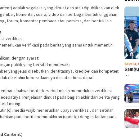
tent) adalah segala isi yang dibuat dan atau dipublikasikan oleh
l, gambar, komentar, suara, video dan berbagai bentuk unggahan
log, forum, komentar pembaca atau pemirsa, dan bentuk lain.
a
ui verifikasi.
n memerlukan verifikasi pada berita yang sama untuk memenuhi
alikan, dengan syarat:
ingan publik yang bersifat mendesak;
BERITA
,
Sambut
ber yang jelas disebutkan identitasnya, kredibel dan kompeten;
…
tidak diketahui keberadaannya dan atau tidak dapat
embaca bahwa berita tersebut masih memerlukan verifikasi
secepatnya. Penjelasan dimuat pada bagian akhir dari berita yang
ruf miring.
tir (c), media wajib meneruskan upaya verifikasi, dan setelah
icantumkan pada berita pemutakhiran (update) dengan tautan pada
ed Content)