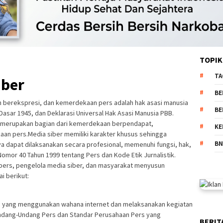
TOPIK
TA
iber
BE
erekspresi, dan kemerdekaan pers adalah hak asasi manusia
BE
Dasar 1945, dan Deklarasi Universal Hak Asasi Manusia PBB.
a merupakan bagian dari kemerdekaan berpendapat,
KE
n pers.Media siber memiliki karakter khusus sehingga
BN
dapat dilaksanakan secara profesional, memenuhi fungsi, hak,
mor 40 Tahun 1999 tentang Pers dan Kode Etik Jurnalistik.
 pers, pengelola media siber, dan masyarakat menyusun
 berikut:
ia yang menggunakan wahana internet dan melaksanakan kegiatan
 Undang-Undang Pers dan Standar Perusahaan Pers yang
BERIT