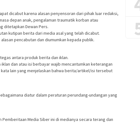
dapat dicabut karena alasan penyensoran dari pihak luar redaksi,
, masa depan anak, pengalaman traumatik korban atau
ng ditetapkan Dewan Pers.
utan kutipan berita dari media asal yang telah dicabut.
an alasan pencabutan dan diumumkan kepada publik.
egas antara produk berita dan iklan.
an iklan dan atau isi berbayar wajib mencantumkan keterangan
atau kata lain yang menjelaskan bahwa berita/artikel/isi tersebut
 sebagaimana diatur dalam peraturan perundang-undangan yang
Pemberitaan Media Siber ini di medianya secara terang dan