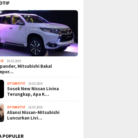
OTIF
IF
16.03.2019
pander, Mitsubishi Bakal
mpor…
OTOMOTIF
16.03.2019
Sosok New Nissan Livina
Terungkap, Apa K…
OTOMOTIF
16.03.2019
Aliansi Nissan-Mitsubishi
Luncurkan Livi…
A POPULER