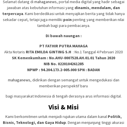
Selamat datang di
mahaganews
, portal media digital yang hadir sebagai
jawaban atas kebutuhan informasi yang
dinamis, mendalam, dan
terpercaya
. Kami berdedikasi untuk menyajikan berita yang tidak hanya
sekadar cepat, tetapi juga memiliki
poin
penting yang memberikan nilai
tambah bagi para pembacanya.
Di bawah naungan :
PT FATHIR PUTRA MAHAGA
Akta Notaris
RITA EMILDA GINTING S.H
: No.1 Tanggal 4 Pebruari 2020
SK Kemenkumham : No.AHU-0007528.AH.01.01 Tahun 2020
NIB No. 0220104261285
NPWP : 94.204.173.2-005.000 SPN : BADAN
mahaganews
, didirikan dengan semangat untuk mengedukasi dan
memberikan perspektif baru
bagi masyarakat Indonesia di tengah derasnya arus informasi digital.
Visi & Misi
Kami berkomitmen untuk menjadi rujukan utama dalam kanal
Politik,
Bisnis, Teknologi, dan Gaya Hidup
. Dengan menjunjung tinggi akurasi