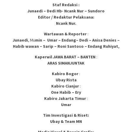
Staf Redaksi :
Junaedi – Dedi Hb- Ncank Nur – Sundoro
Editor / Redaktur Pelaksana:
Ncank Nur.
Wartawan & Reporter
:
Junaedi
, Mu
min – Umar – Endang– Dedi – Anisa Denies –
Habib wawan – Sarip – Roni Santoso – Endang Ruhiyat,
Kaperwil JAWA BARAT – BANTEN
:
ARAS SIMANJUNTAK
Kabiro Bogor
:
Ubay Rista
Kabiro Cianjur
:
One Habib – Ery
Kabiro Jakarta Timur
:
Umar
Tim Investigasi & Riset:
Ubay & Team MN