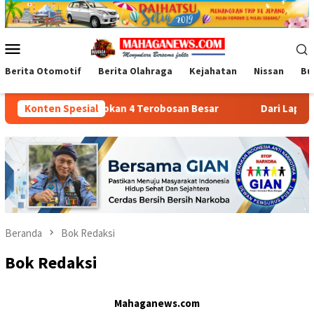
Loncat
ke
konten
Menu
Mobile
Berita Otomotif
Berita Olahraga
Kejahatan
Nissan
Bu
ih Bogor Siapkan 4 Terobosan Besar
Konten Spesial
Dari Lapangan Sekol
Beranda
Bok Redaksi
Bok Redaksi
Mahaganews.com