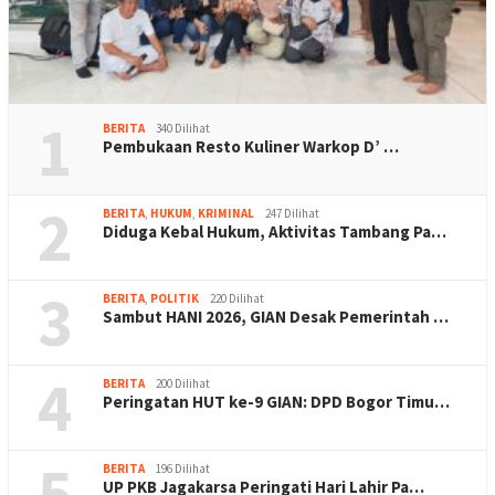
1
BERITA
340 Dilihat
Pembukaan Resto Kuliner Warkop D’ …
2
BERITA
,
HUKUM
,
KRIMINAL
247 Dilihat
Diduga Kebal Hukum, Aktivitas Tambang Pa…
3
BERITA
,
POLITIK
220 Dilihat
Sambut HANI 2026, GIAN Desak Pemerintah …
4
BERITA
200 Dilihat
Peringatan HUT ke-9 GIAN: DPD Bogor Timu…
5
BERITA
196 Dilihat
UP PKB Jagakarsa Peringati Hari Lahir Pa…