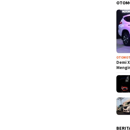
OTOM
OTOMOT
Demi X
Mengi
BERIT