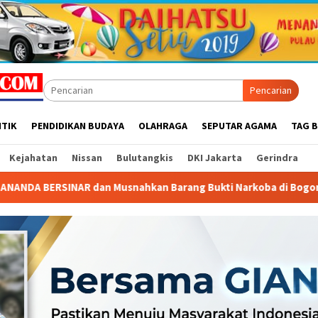
Pencarian
ITIK
PENDIDIKAN BUDAYA
OLAHRAGA
SEPUTAR AGAMA
TAG B
Kejahatan
Nissan
Bulutangkis
DKI Jakarta
Gerindra
 dan Musnahkan Barang Bukti Narkoba di Bogor
Warga C