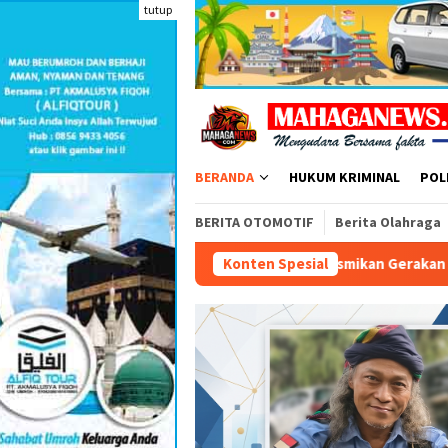
Loncat
tutup
ke
konten
BERANDA
HUKUM KRIMINAL
POL
BERITA OTOMOTIF
Berita Olahraga
g Kabinet Merah Putih, BNN Resmikan Gerakan ANANDA BERSINAR
Konten Spesial