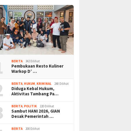
1
BERITA
342 Dilihat
Pembukaan Resto Kuliner
Warkop D’ …
2
BERITA
,
HUKUM
,
KRIMINAL
248 Dilihat
Diduga Kebal Hukum,
Aktivitas Tambang Pa…
3
BERITA
,
POLITIK
220 Dilihat
Sambut HANI 2026, GIAN
Desak Pemerintah …
BERITA
200 Dilihat