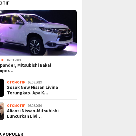
OTIF
IF
16.03.2019
pander, Mitsubishi Bakal
mpor…
OTOMOTIF
16.03.2019
Sosok New Nissan Livina
Terungkap, Apa K…
OTOMOTIF
16.03.2019
Aliansi Nissan-Mitsubishi
Luncurkan Livi…
A POPULER