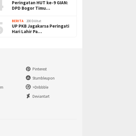
4
Peringatan HUT ke-9 GIAN:
DPD Bogor Timu…
5
BERITA
200 Dilihat
UP PKB Jagakarsa Peringati
Hari Lahir Pa…
Pinterest
Stumbleupon
am
>Dribbble
n
Deviantart