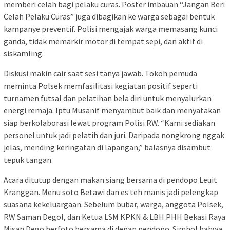
memberi celah bagi pelaku curas. Poster imbauan “Jangan Beri
Celah Pelaku Curas” juga dibagikan ke warga sebagai bentuk
kampanye preventif. Polisi mengajak warga memasang kunci
ganda, tidak memarkir motor di tempat sepi, dan aktif di
siskamling.
Diskusi makin cair saat sesi tanya jawab. Tokoh pemuda
meminta Polsek memfasilitasi kegiatan positif seperti
turnamen futsal dan pelatihan bela diri untuk menyalurkan
energi remaja. Iptu Musanif menyambut baik dan menyatakan
siap berkolaborasi lewat program Polisi RW. “Kami sediakan
personel untuk jadi pelatih dan juri. Daripada nongkrong nggak
jelas, mending keringatan di lapangan,” balasnya disambut
tepuk tangan.
Acara ditutup dengan makan siang bersama di pendopo Leuit
Kranggan. Menu soto Betawi dan es teh manis jadi pelengkap
suasana kekeluargaan. Sebelum bubar, warga, anggota Polsek,
RW Saman Degol, dan Ketua LSM KPKN & LBH PHH Bekasi Raya
Misan Dego berfoto bersama di depan pendopo. Simbol bahwa