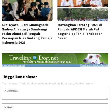
Aksi Nyata Putri Gunungsari:
Matangkan Strategi 2026 di
Nadiya Anastasya Sambangi
Puncak, APDESI Merah Putih
Yatim Dhuafa di Tengah
Bogor Siapkan 4 Terobosan
Persiapan Miss Bintang Remaja
Besar
Indonesia 2026
Tinggalkan Balasan
Alamat email Anda tidak akan dipublikasikan.
Ruas yang wajib ditandai
*