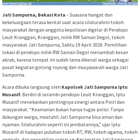
Jati Sampurna, Bekasi Kota
– Suasana hangat dan
kekeluargaan terasa kental saat acara silaturahmi tokoh
masyarakat dengan anggota kepolisian digelar di Pendopo
Leuit Kranggan, Kranggan, milik RW Saman Degol, tokoh
masyarakat Jati Sampurna, Sabtu 19 April 2026. Pemilihan
lokasi di pendopo milik RW Saman Degol menambah kesan
akrab, karena tempat ini sudah lama dikenal warga sebagai
pusat kegiatan gotong royong dan musyawarah warga Jati
Sampurna.
Acara dibuka langsung oleh
Kapolsek Jati Sampurna Iptu
Musanif.
Berdiri di serambi pendopo Leuit Kranggan, Iptu
Musanif menekankan pentingnya sinergi antara Polri dan
masyarakat. “Keamanan bukan hanya tugas polisi. Tanpa
dukungan warga, mustahil Jati Sampurna bisa aman dan
nyaman. Silaturahmi seperti ini jembatannya,” ujar Iptu
Musanif di hadapan puluhan tokoh RT, RW, tokoh agama, tokoh
pemuda, dan perwakilan ormas se-Kecamatan Jati Sampurna.