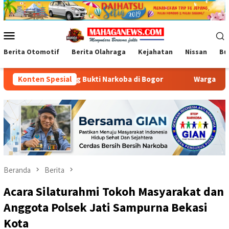
Loncat
ke
konten
Menu
Mobile
Berita Otomotif
Berita Olahraga
Kejahatan
Nissan
Bu
 Barang Bukti Narkoba di Bogor
Konten Spesial
Warga Cileungsi Antusi
Beranda
Berita
Acara Silaturahmi Tokoh Masyarakat dan
Anggota Polsek Jati Sampurna Bekasi
Kota