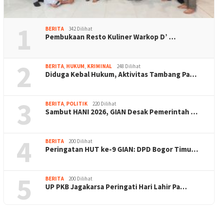
1
BERITA
342 Dilihat
Pembukaan Resto Kuliner Warkop D’ …
2
BERITA
,
HUKUM
,
KRIMINAL
248 Dilihat
Diduga Kebal Hukum, Aktivitas Tambang Pa…
3
BERITA
,
POLITIK
220 Dilihat
Sambut HANI 2026, GIAN Desak Pemerintah …
4
BERITA
200 Dilihat
Peringatan HUT ke-9 GIAN: DPD Bogor Timu…
5
BERITA
200 Dilihat
UP PKB Jagakarsa Peringati Hari Lahir Pa…