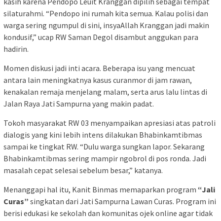
kasih karena Pendopo Leuit Kranggan dipilih sebagai tempat
silaturahmi. “Pendopo ini rumah kita semua. Kalau polisi dan
warga sering ngumpul di sini, insyaAllah Kranggan jadi makin
kondusif,” ucap RW Saman Degol disambut anggukan para
hadirin.
Momen diskusi jadi inti acara. Beberapa isu yang mencuat
antara lain meningkatnya kasus curanmor di jam rawan,
kenakalan remaja menjelang malam, serta arus lalu lintas di
Jalan Raya Jati Sampurna yang makin padat.
Tokoh masyarakat RW 03 menyampaikan apresiasi atas patroli
dialogis yang kini lebih intens dilakukan Bhabinkamtibmas
sampai ke tingkat RW. “Dulu warga sungkan lapor. Sekarang
Bhabinkamtibmas sering mampir ngobrol di pos ronda. Jadi
masalah cepat selesai sebelum besar,” katanya.
Menanggapi hal itu, Kanit Binmas memaparkan program
“Jali
Curas”
singkatan dari Jati Sampurna Lawan Curas. Program ini
berisi edukasi ke sekolah dan komunitas ojek online agar tidak