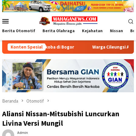
Loncat
ke
konten
Menu
Mobile
Berita Otomotif
Berita Olahraga
Kejahatan
Nissan
Bu
ti Narkoba di Bogor
Konten Spesial
Warga Cileungsi Antusias Terima B
Beranda
Otomotif
Aliansi Nissan-Mitsubishi Luncurkan
Livina Versi Mungil
Admin