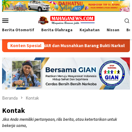
Loncat
ke
konten
Menu
Mobile
Berita Otomotif
Berita Olahraga
Kejahatan
Nissan
Bu
ANANDA BERSINAR dan Musnahkan Barang Bukti Narkoba di Bogor
Konten Spesial
Beranda
Kontak
Kontak
Jika Anda memiliki pertanyaan, rilis berita, atau ketertarikan untuk
bekerja sama,