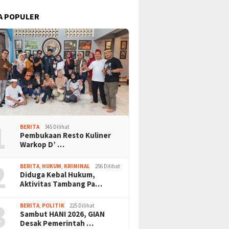
A POPULER
1
BERITA
345 Dilihat
Pembukaan Resto Kuliner
Warkop D’ …
2
BERITA
,
HUKUM
,
KRIMINAL
256 Dilihat
Diduga Kebal Hukum,
Aktivitas Tambang Pa…
3
BERITA
,
POLITIK
225 Dilihat
Sambut HANI 2026, GIAN
Desak Pemerintah …