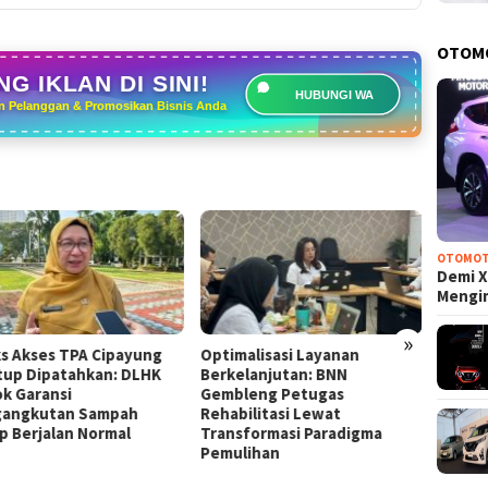
OTOM
G IKLAN DI SINI!
HUBUNGI WA
n Pelanggan & Promosikan Bisnis Anda
OTOMOT
Demi X
Mengi
»
s Akses TPA Cipayung
Optimalisasi Layanan
Wujud 
tup Dipatahkan: DLHK
Berkelanjutan: BNN
Pemka
k Garansi
Gembleng Petugas
Layana
angkutan Sampah
Rehabilitasi Lewat
Satu H
p Berjalan Normal
Transformasi Paradigma
Pemulihan