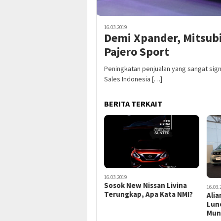
16.03.2019
Demi Xpander, Mitsub
Pajero Sport
Peningkatan penjualan yang sangat sign
Sales Indonesia […]
BERITA TERKAIT
16.03.2019
Sosok New Nissan Livina
16.03.
Terungkap, Apa Kata NMI?
Alia
Lunc
Mun