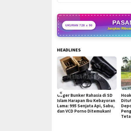
PASAN
UKURAN 728 x 90
Jangkau Ribua
HEADLINES
«
rong Ekonomi Bogor
Geger Bunker Rahasia di SD
Hoak
ur, Bupati Rudy
Islam Harapan Ibu Kebayoran
Ditu
manto Resmikan Pasar
Lama: 995 Senjata Api, Sabu,
Depo
an Modern di Jonggol
dan VCD Porno Ditemukan!
Peng
Teta