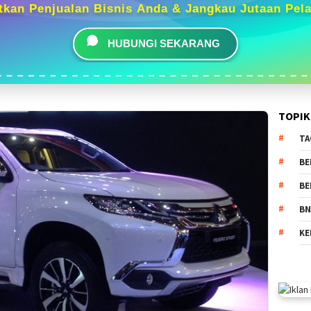
tkan Penjualan Bisnis Anda & Jangkau Jutaan Pel
HUBUNGI SEKARANG
TOPIK
TA
BE
BE
BN
KE