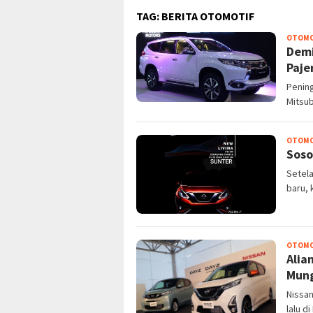
TAG:
BERITA OTOMOTIF
OTOMO
Demi
Paje
Pening
Mitsub
OTOMO
Soso
Setel
baru, 
OTOMO
Alia
Mung
Nissa
lalu d