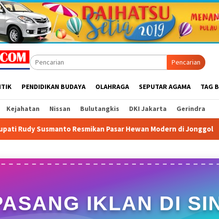
Pencarian
ITIK
PENDIDIKAN BUDAYA
OLAHRAGA
SEPUTAR AGAMA
TAG B
Kejahatan
Nissan
Bulutangkis
DKI Jakarta
Gerindra
kan Pasar Hewan Modern di Jonggol
Geger Bunker Rahasi
PASANG IKLAN DI SIN