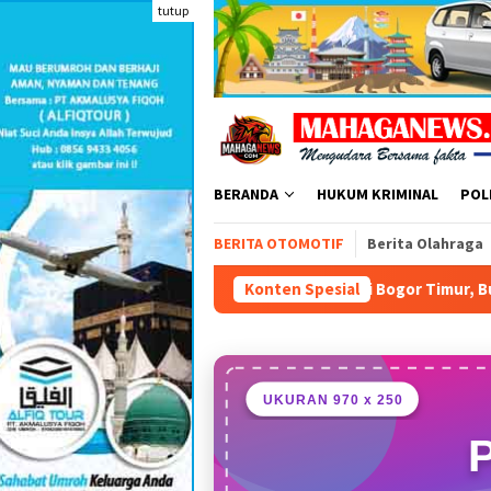
Loncat
tutup
ke
konten
BERANDA
HUKUM KRIMINAL
POL
BERITA OTOMOTIF
Berita Olahraga
Dorong Ekonomi Bogor Timur, Bupati Rudy Susmanto Resmi
Konten Spesial
UKURAN 970 x 250