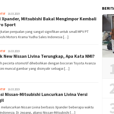
BERIT
admin
TIF
16.03.2019
 Xpander, Mitsubishi Bakal Mengimpor Kembali
ro Sport
katan penjualan yang sangat signifikan untuk small MPV PT
ishi Motors Krama Yudha Sales Indonesia […]
admin
TIF
16.03.2019
k New Nissan Livina Terungkap, Apa Kata NMI?
ah pecinta otomotif dihebohkan dengan bocoran Toyota Avanza
kini muncul gambar yang disinyalir sebagai […]
admin
TIF
16.03.2019
nsi Nissan-Mitsubishi Luncurkan Livina Versi
il
n meluncurkan Nissan Livina berbasis Xpander beberapa waktu
i Indonesia. Di Jepang, aliansi Nissan-Mitsubishi […]