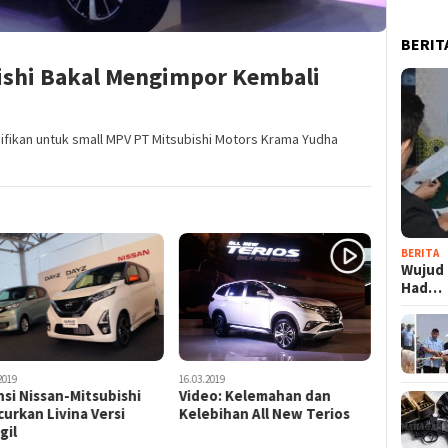
BERIT
ishi Bakal Mengimpor Kembali
ifikan untuk small MPV PT Mitsubishi Motors Krama Yudha
BERITA
Wujud 
Had…
2019
16.03.2019
nsi Nissan-Mitsubishi
Video: Kelemahan dan
urkan Livina Versi
Kelebihan All New Terios
gil