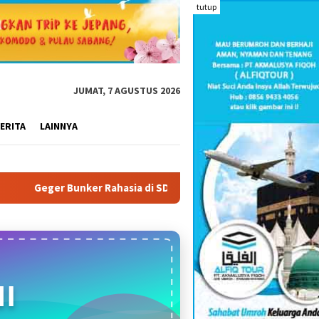
tutup
JUMAT, 7 AGUSTUS 2026
ERITA
LAINNYA
a di SD Islam Harapan Ibu Kebayoran Lama: 995 Senjata Api, Sab
I