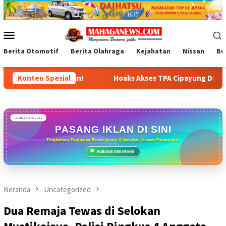
Loncat
ke
konten
Menu
Mobile
Berita Otomotif
Berita Olahraga
Kejahatan
Nissan
Bu
Ditemukan!
Konten Spesial
Hoaks Akses TPA Cipayung Ditutup Dipatahka
UKURAN 970 x 250
PASANG IKLAN DI SINI
Tingkatkan Penjualan Bisnis Anda & Jangkau Jutaan Pelanggan!
HUBUNGI SEKARANG
Beranda
Uncategorized
Dua Remaja Tewas di Selokan