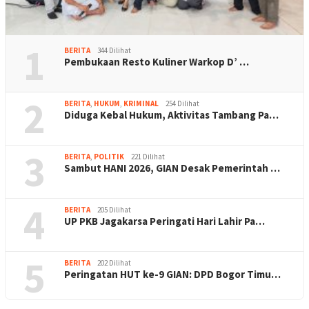
1
BERITA
344 Dilihat
Pembukaan Resto Kuliner Warkop D’ …
2
BERITA
,
HUKUM
,
KRIMINAL
254 Dilihat
Diduga Kebal Hukum, Aktivitas Tambang Pa…
3
BERITA
,
POLITIK
221 Dilihat
Sambut HANI 2026, GIAN Desak Pemerintah …
4
BERITA
205 Dilihat
UP PKB Jagakarsa Peringati Hari Lahir Pa…
5
BERITA
202 Dilihat
Peringatan HUT ke-9 GIAN: DPD Bogor Timu…