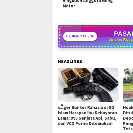
Ringkus 4 Anggota Geng
Motor
PASAN
UKURAN 728 x 90
Jangkau Ribua
HEADLINES
«
rong Ekonomi Bogor
Geger Bunker Rahasia di SD
Hoak
ur, Bupati Rudy
Islam Harapan Ibu Kebayoran
Ditu
manto Resmikan Pasar
Lama: 995 Senjata Api, Sabu,
Depo
an Modern di Jonggol
dan VCD Porno Ditemukan!
Peng
Teta