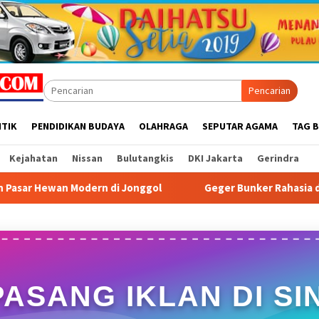
Pencarian
ITIK
PENDIDIKAN BUDAYA
OLAHRAGA
SEPUTAR AGAMA
TAG B
Kejahatan
Nissan
Bulutangkis
DKI Jakarta
Gerindra
rn di Jonggol
Geger Bunker Rahasia di SD Islam Harapan 
PASANG IKLAN DI SIN