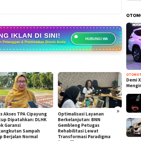
OTOM
G IKLAN DI SINI!
HUBUNGI WA
n Pelanggan & Promosikan Bisnis Anda
OTOMOT
Demi X
Mengi
»
s Akses TPA Cipayung
Optimalisasi Layanan
Wujud 
tup Dipatahkan: DLHK
Berkelanjutan: BNN
Pemka
k Garansi
Gembleng Petugas
Layana
angkutan Sampah
Rehabilitasi Lewat
Satu H
p Berjalan Normal
Transformasi Paradigma