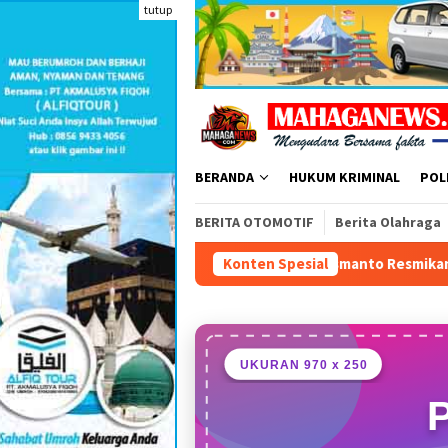
Loncat
tutup
ke
konten
BERANDA
HUKUM KRIMINAL
POL
BERITA OTOMOTIF
Berita Olahraga
Bogor Timur, Bupati Rudy Susmanto Resmikan Pasar Hewan Mode
Konten Spesial
UKURAN 970 x 250