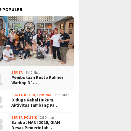
A POPULER
1
BERITA
348 Dilihat
Pembukaan Resto Kuliner
Warkop D’ …
2
BERITA
,
HUKUM
,
KRIMINAL
257 Dilihat
Diduga Kebal Hukum,
Aktivitas Tambang Pa…
3
BERITA
,
POLITIK
226 Dilihat
Sambut HANI 2026, GIAN
Desak Pemerintah …