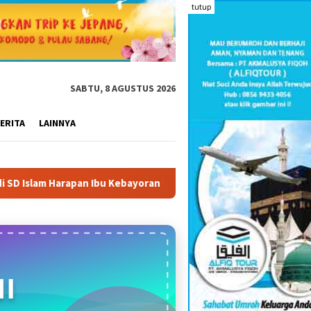
tutup
SABTU, 8 AGUSTUS 2026
ERITA
LAINNYA
Ibu Kebayoran Lama: 995 Senjata Api, Sabu, dan VCD Porno Ditem
I