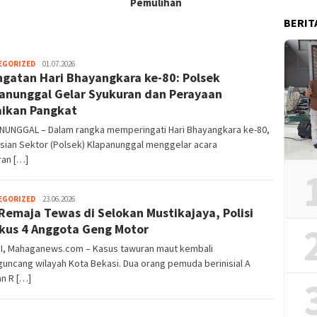
Pemulihan
BERIT
admin
EGORIZED
01.07.2026
ngatan Hari Bhayangkara ke-80: Polsek
anunggal Gelar Syukuran dan Perayaan
ikan Pangkat
NUNGGAL – Dalam rangka memperingati Hari Bhayangkara ke-80,
sian Sektor (Polsek) Klapanunggal menggelar acara
ran […]
admin
EGORIZED
23.06.2026
Remaja Tewas di Selokan Mustikajaya, Polisi
kus 4 Anggota Geng Motor
I, Mahaganews.com – Kasus tawuran maut kembali
ncang wilayah Kota Bekasi. Dua orang pemuda berinisial A
an R […]