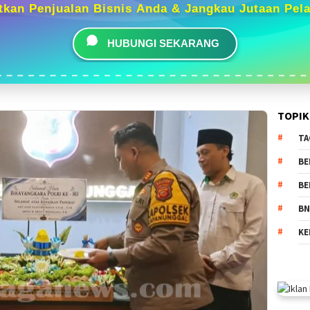
tkan Penjualan Bisnis Anda & Jangkau Jutaan Pel
HUBUNGI SEKARANG
TOPIK
TA
BE
BE
BN
KE