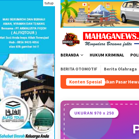
Loncat
tutup
ke
konten
BERANDA
HUKUM KRIMINAL
POL
BERITA OTOMOTIF
Berita Olahraga
Rudy Susmanto Resmikan Pasar Hewan Modern di Jonggol
Konten Spesial
UKURAN 970 x 250