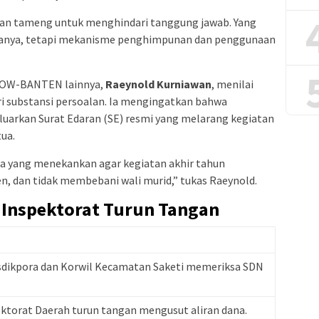
kan tameng untuk menghindari tanggung jawab. Yang
ranya, tetapi mekanisme penghimpunan dan penggunaan
GOW-BANTEN lainnya,
Raeynold Kurniawan
, menilai
i substansi persoalan. Ia mengingatkan bahwa
uarkan Surat Edaran (SE) resmi yang melarang kegiatan
ua.
ora yang menekankan agar kegiatan akhir tahun
en, dan tidak membebani wali murid,” tukas Raeynold.
 Inspektorat Turun Tangan
dikpora dan Korwil Kecamatan Saketi memeriksa SDN
torat Daerah turun tangan mengusut aliran dana.