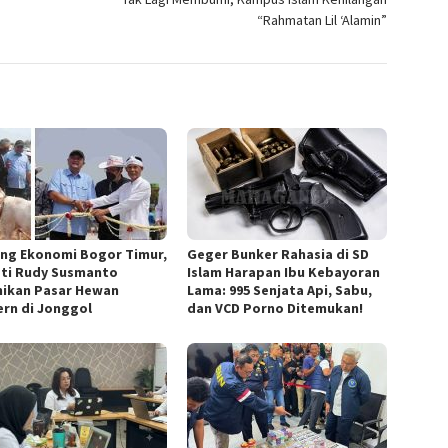
“Rahmatan Lil ‘Alamin”
ng Ekonomi Bogor Timur,
Geger Bunker Rahasia di SD
ti Rudy Susmanto
Islam Harapan Ibu Kebayoran
ikan Pasar Hewan
Lama: 995 Senjata Api, Sabu,
rn di Jonggol
dan VCD Porno Ditemukan!