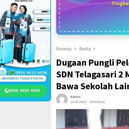
Tingka
Beranda
Berita
Dugaan Pungli Pel
SDN Telagasari 2
INFORMASI PENDAFTARAN
Bawa Sekolah Lai
0856 9433 4056
Admin
24.06.2026
104 Dilihat