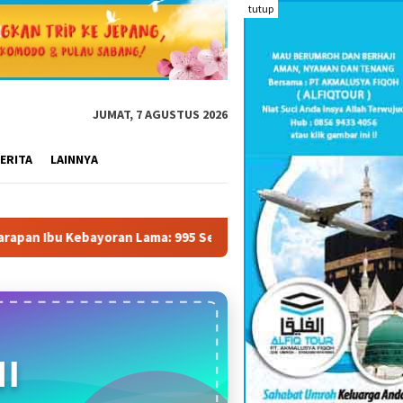
tutup
JUMAT, 7 AGUSTUS 2026
ERITA
LAINNYA
995 Senjata Api, Sabu, dan VCD Porno Ditemukan!
Hoaks A
I