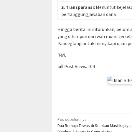
3. Transparansi:
Menuntut kejelas
pertanggungjawaban dana.
Hingga berita ini diturunkan, belum
yang dihimpun dari wali murid terse
Pandeglang untuk menyikapi ujian pe
(MN)
Post Views:
104
Navigasi
Pos sebelumnya
Dua Remaja Tewas di Selokan Mustikajaya, 
pos
Ringkus 4 Anggota Geng Motor