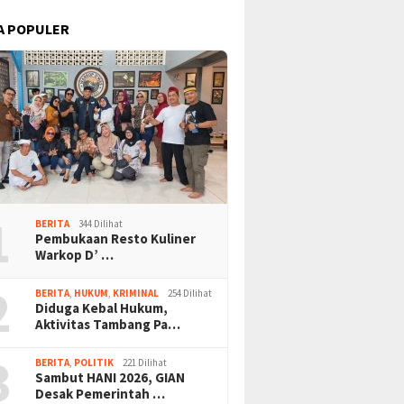
A POPULER
1
BERITA
344 Dilihat
Pembukaan Resto Kuliner
Warkop D’ …
2
BERITA
,
HUKUM
,
KRIMINAL
254 Dilihat
Diduga Kebal Hukum,
Aktivitas Tambang Pa…
3
BERITA
,
POLITIK
221 Dilihat
Sambut HANI 2026, GIAN
Desak Pemerintah …