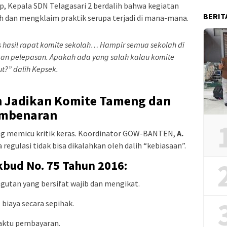
p, Kepala SDN Telagasari 2 berdalih bahwa kegiatan
BERIT
h dan mengklaim praktik serupa terjadi di mana-mana.
s hasil rapat komite sekolah… Hampir semua sekolah di
 pelepasan. Apakah ada yang salah kalau komite
t?” dalih Kepsek.
 Jadikan Komite Tameng dan
embenaran
ng memicu kritik keras. Koordinator GOW-BANTEN,
A.
egulasi tidak bisa dikalahkan oleh dalih “kebiasaan”.
bud No. 75 Tahun 2016:
utan yang bersifat wajib dan mengikat.
iaya secara sepihak.
ktu pembayaran.