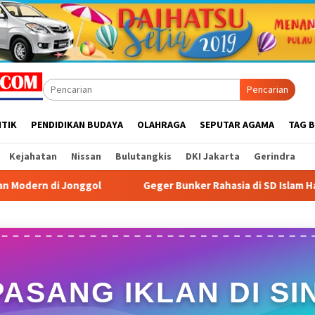
Pencarian
ITIK
PENDIDIKAN BUDAYA
OLAHRAGA
SEPUTAR AGAMA
TAG B
Kejahatan
Nissan
Bulutangkis
DKI Jakarta
Gerindra
Geger Bunker Rahasia di SD Islam Harapan Ibu Kebayoran Lama: 
PASANG IKLAN DI SIN