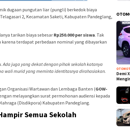
ik dugaan pungutan liar (pungli) berkedok biaya
OTOM
 Telagasari 2, Kecamatan Saketi, Kabupaten Pandeglang,
anya tarikan biaya sebesar
Rp250.000 per siswa
. Tak
h karena terdapat perbedaan nominal yang dibayarkan
. Ada juga yang dekat dengan pihak sekolah katanya
OTOMOT
a wali murid yang meminta identitasnya dirahasiakan.
Demi X
Mengi
ngan Organisasi Wartawan dan Lembaga Banten (
GOW-
 dengan melayangkan surat permohonan audiensi kepada
lahraga (Disdikpora) Kabupaten Pandeglang.
Hampir Semua Sekolah