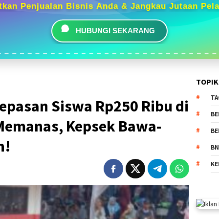
tkan Penjualan Bisnis Anda & Jangkau Jutaan Pel
HUBUNGI SEKARANG
TOPIK
TA
epasan Siswa Rp250 Ribu di
BE
 Memanas, Kepsek Bawa-
BE
n!
BN
KE