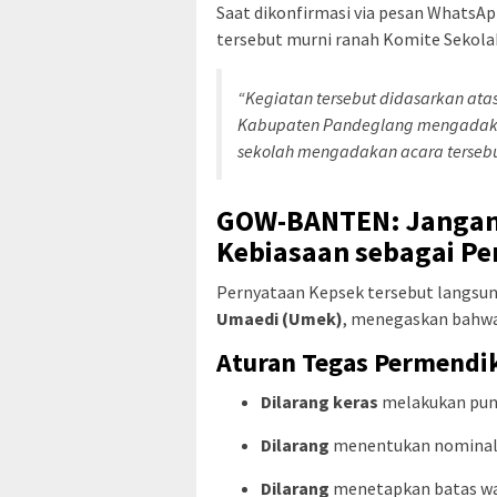
Saat dikonfirmasi via pesan WhatsAp
tersebut murni ranah Komite Sekola
“Kegiatan tersebut didasarkan ata
Kabupaten Pandeglang mengadakan
sekolah mengadakan acara tersebu
GOW-BANTEN: Jangan
Kebiasaan sebagai P
Pernyataan Kepsek tersebut langsu
Umaedi (Umek)
, menegaskan bahwa r
Aturan Tegas Permendik
Dilarang keras
melakukan pung
Dilarang
menentukan nominal b
Dilarang
menetapkan batas wa