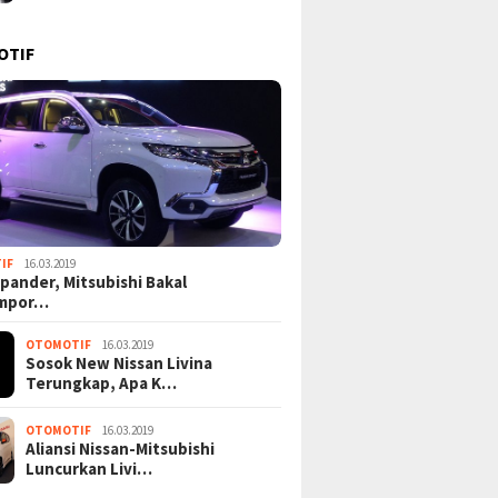
OTIF
IF
16.03.2019
pander, Mitsubishi Bakal
mpor…
OTOMOTIF
16.03.2019
Sosok New Nissan Livina
Terungkap, Apa K…
OTOMOTIF
16.03.2019
Aliansi Nissan-Mitsubishi
Luncurkan Livi…