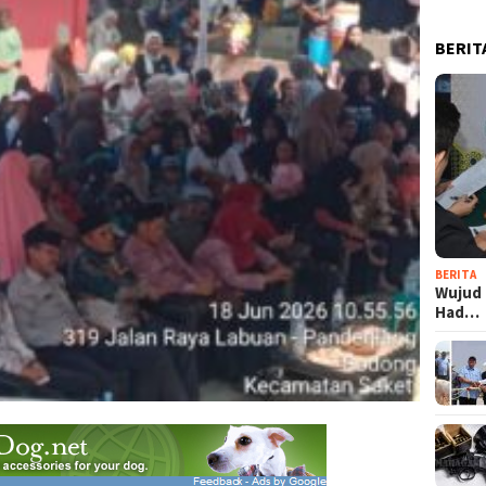
BERIT
BERITA
Wujud 
Had…