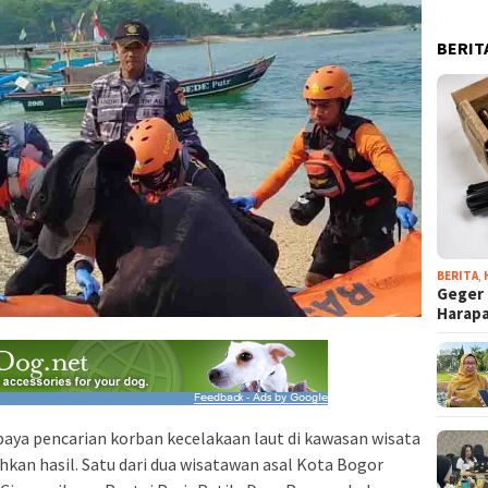
BERIT
BERITA
,
Geger 
Harap
aya pencarian korban kecelakaan laut di kawasan wisata
n hasil. Satu dari dua wisatawan asal Kota Bogor