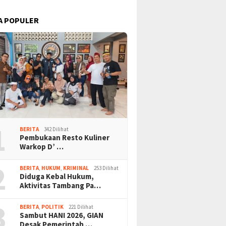
A POPULER
1
BERITA
342 Dilihat
Pembukaan Resto Kuliner
Warkop D’ …
2
BERITA
,
HUKUM
,
KRIMINAL
253 Dilihat
Diduga Kebal Hukum,
Aktivitas Tambang Pa…
3
BERITA
,
POLITIK
221 Dilihat
Sambut HANI 2026, GIAN
Desak Pemerintah …