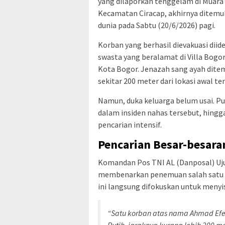
yang dilaporkan tenggelam di Muara 
Kecamatan Ciracap, akhirnya ditemu
dunia pada Sabtu (20/6/2026) pagi.
Korban yang berhasil dievakuasi dii
swasta yang beralamat di Villa Bogo
Kota Bogor. Jenazah sang ayah dite
sekitar 200 meter dari lokasi awal 
Namun, duka keluarga belum usai. Put
dalam insiden nahas tersebut, hingg
pencarian intensif.
Pencarian Besar-besara
Komandan Pos TNI AL (Danposal) Uju
membenarkan penemuan salah satu k
ini langsung difokuskan untuk menyi
“Satu korban atas nama Ahmad Efend
Putih, jaraknya kurang lebih 200 me