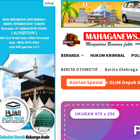
Loncat
tutup
ke
konten
BERANDA
HUKUM KRIMINAL
POL
BERITA OTOMOTIF
Berita Olahraga
yung Ditutup Dipatahkan: DLHK Depok Garansi Pengangkutan Sa
Konten Spesial
UKURAN 970 x 250