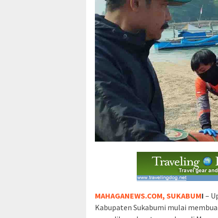
MAHAGANEWS.COM, SUKABUM
I
– Up
Kabupaten Sukabumi mulai membuahka