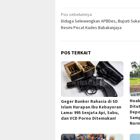
Navigasi
Pos sebelumnya
Diduga Selewengkan APBDes, Bupati Suk
pos
Resmi Pecat Kades Babakanjaya
POS TERKAIT
Hoak
Geger Bunker Rahasia di SD
Ditu
Islam Harapan Ibu Kebayoran
Depo
Lama: 995 Senjata Api, Sabu,
Samp
dan VCD Porno Ditemukan!
Norm