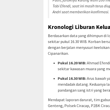
Tobi Efendi, saat ini masih terus d
Andri saat memberikan konfirmasi.
Kronologi Liburan Kelu
Berdasarkan data yang dihimpun di lo
sekitar pukul 16.30 WIB. Korban ber
dengan berjalan menyusuri keelokan 
Cipanarikan.
Pukul 16.20 WIB:
Ahmad Efendi 
sekitar kawasan muara yang m
Pukul 16.30 WIB:
Arus bawah ya
mendadak datang. Keduanya lan
pandangan sang istri yang berad
Mendapat laporan darurat, tim gabun
Genteng, Polsek Ciracap, P2BK Ciraca