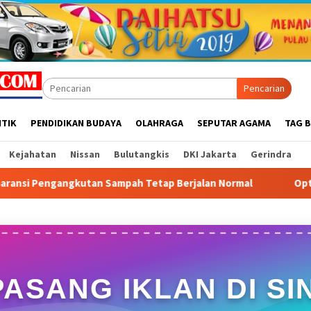
Pencarian
ITIK
PENDIDIKAN BUDAYA
OLAHRAGA
SEPUTAR AGAMA
TAG B
Kejahatan
Nissan
Bulutangkis
DKI Jakarta
Gerindra
mpah Tetap Berjalan Normal
Optimalisasi Layanan Berke
PASANG IKLAN DI SIN