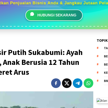
tkan Penjualan Bisnis Anda & Jangkau Jutaan Pel
HUBUNGI SEKARANG
TOPIK
TA
sir Putih Sukabumi: Ayah
BE
 Anak Berusia 12 Tahun
BE
eret Arus
KE
BN