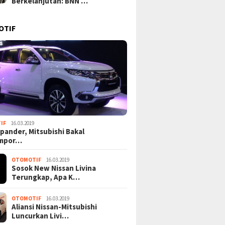
Berkelanjutan: BNN …
OTIF
IF
16.03.2019
pander, Mitsubishi Bakal
mpor…
OTOMOTIF
16.03.2019
Sosok New Nissan Livina
Terungkap, Apa K…
OTOMOTIF
16.03.2019
Aliansi Nissan-Mitsubishi
Luncurkan Livi…