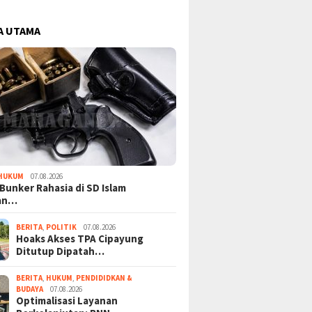
A UTAMA
HUKUM
07.08.2026
Bunker Rahasia di SD Islam
an…
BERITA
,
POLITIK
07.08.2026
Hoaks Akses TPA Cipayung
Ditutup Dipatah…
BERITA
,
HUKUM
,
PENDIDIDKAN &
BUDAYA
07.08.2026
Optimalisasi Layanan