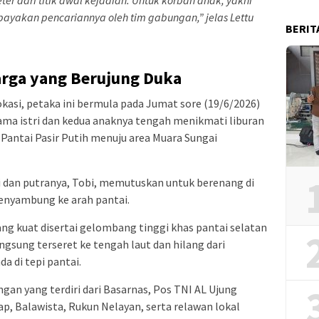
iupayakan pencariannya oleh tim gabungan,” jelas Lettu
BERIT
arga yang Berujung Duka
kasi, petaka ini bermula pada Jumat sore (19/6/2026)
sama istri dan kedua anaknya tengah menikmati liburan
Pantai Pasir Putih menuju area Muara Sungai
dan putranya, Tobi, memutuskan untuk berenang di
enyambung ke arah pantai.
ng kuat disertai gelombang tinggi khas pantai selatan
gsung terseret ke tengah laut dan hilang dari
a di tepi pantai.
gan yang terdiri dari Basarnas, Pos TNI AL Ujung
p, Balawista, Rukun Nelayan, serta relawan lokal