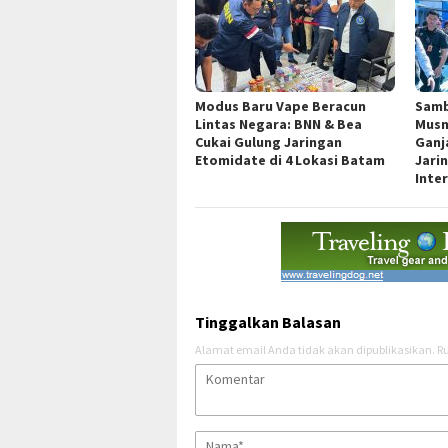
Modus Baru Vape Beracun
Samb
Lintas Negara: BNN & Bea
Musn
Cukai Gulung Jaringan
Ganj
Etomidate di 4 Lokasi Batam
Jari
Inte
Tinggalkan Balasan
Alamat email Anda tidak akan dipublikasikan.
Ru