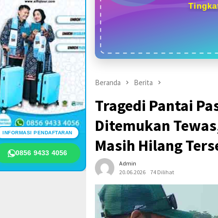
Tingka
Beranda
Berita
Tragedi Pantai Pa
Ditemukan Tewas,
INFORMASI PENDAFTARAN
Masih Hilang Ters
0856 9433 4056
Admin
20.06.2026
74 Dilihat