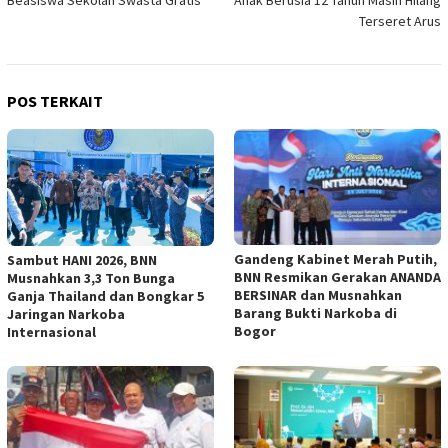
Beasiswa Sekolah Swasta Gratis
Anak Berusia 12 Tahun Masih Hilang
Terseret Arus
POS TERKAIT
Gandeng Kabinet Merah Putih,
Sambut HANI 2026, BNN
BNN Resmikan Gerakan ANANDA
Musnahkan 3,3 Ton Bunga
BERSINAR dan Musnahkan
Ganja Thailand dan Bongkar 5
Barang Bukti Narkoba di
Jaringan Narkoba
Bogor
Internasional