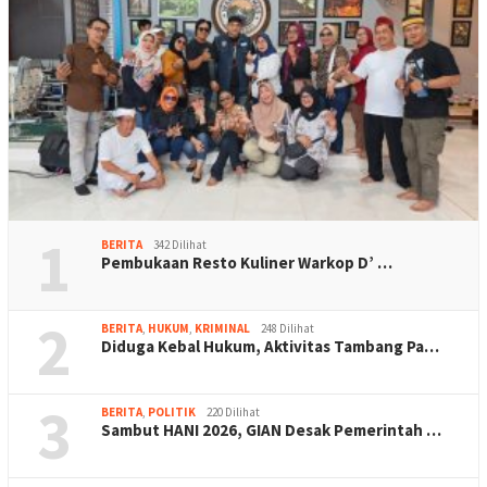
1
BERITA
342 Dilihat
Pembukaan Resto Kuliner Warkop D’ …
2
BERITA
,
HUKUM
,
KRIMINAL
248 Dilihat
Diduga Kebal Hukum, Aktivitas Tambang Pa…
3
BERITA
,
POLITIK
220 Dilihat
Sambut HANI 2026, GIAN Desak Pemerintah …