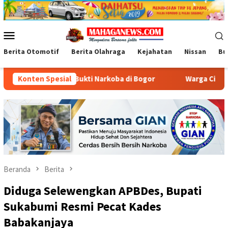
Loncat
ke
konten
Menu
Mobile
Berita Otomotif
Berita Olahraga
Kejahatan
Nissan
Bu
ng Bukti Narkoba di Bogor
Konten Spesial
Warga Cileungsi Antusias T
Beranda
Berita
Diduga Selewengkan APBDes, Bupati
Sukabumi Resmi Pecat Kades
Babakanjaya