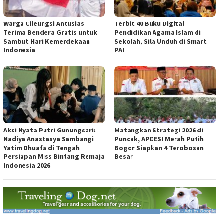
Warga Cileungsi Antusias
Terbit 40 Buku Digital
Terima Bendera Gratis untuk
Pendidikan Agama Islam di
Sambut Hari Kemerdekaan
Sekolah, Sila Unduh di Smart
Indonesia
PAI
Aksi Nyata Putri Gunungsari:
Matangkan Strategi 2026 di
Nadiya Anastasya Sambangi
Puncak, APDESI Merah Putih
Yatim Dhuafa di Tengah
Bogor Siapkan 4 Terobosan
Persiapan Miss Bintang Remaja
Besar
Indonesia 2026