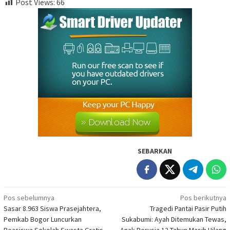
Post Views:
66
SEBARKAN
Navigasi
Pos sebelumnya
Pos berikutnya
Sasar 8.963 Siswa Prasejahtera,
Tragedi Pantai Pasir Putih
pos
Pemkab Bogor Luncurkan
Sukabumi: Ayah Ditemukan Tewas,