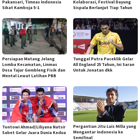
Pakansari, Timnas Indonesia
Kolaborasi, Festival Dayung
Sikat Kamboja 5-1
Sispala Berlanjut Tiap Tahun
Persiapan Matang Jelang
Tunggal Putra Paceklik Gelar
Lomba Kecamatan, Linmas
All England 25 Tahun, Ini Saran
Desa Tajur Gembleng Fisik dan
Untuk Jonatan dkk
Mental Lewat Latihan PBB
Pergantian Jitu Luis Milla yang
Tontowi Ahmad/Liliyana Natsir
Mengantar Indonesia ke
Sabet Gelar Juara Dunia Kedua
Semifinal