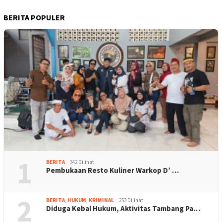
BERITA POPULER
1
BERITA
342 Dilihat
Pembukaan Resto Kuliner Warkop D’ …
2
BERITA
,
HUKUM
,
KRIMINAL
253 Dilihat
Diduga Kebal Hukum, Aktivitas Tambang Pa…