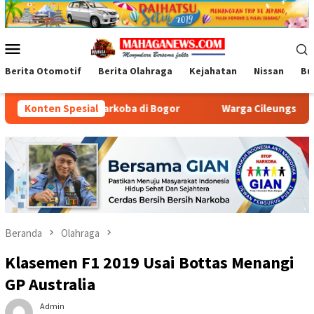
Loncat
ke
konten
Menu
Mobile
Berita Otomotif
Berita Olahraga
Kejahatan
Nissan
Bu
ti Narkoba di Bogor
Konten Spesial
Warga Cileungsi Antusias Terima B
Beranda
Olahraga
Klasemen F1 2019 Usai Bottas Menangi
GP Australia
Admin