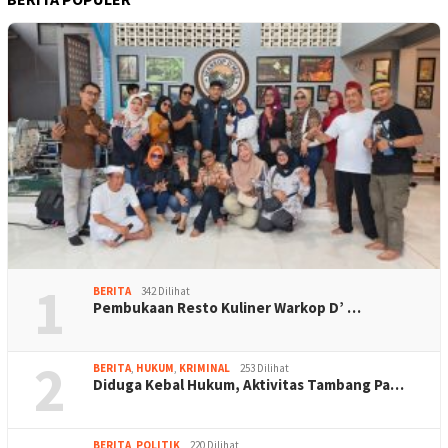
1
BERITA
342 Dilihat
Pembukaan Resto Kuliner Warkop D’ …
2
BERITA
,
HUKUM
,
KRIMINAL
253 Dilihat
Diduga Kebal Hukum, Aktivitas Tambang Pa…
BERITA
,
POLITIK
220 Dilihat