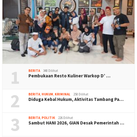
1
BERITA
348 Dilihat
Pembukaan Resto Kuliner Warkop D’ …
2
BERITA
,
HUKUM
,
KRIMINAL
258 Dilihat
Diduga Kebal Hukum, Aktivitas Tambang Pa…
3
BERITA
,
POLITIK
226 Dilihat
Sambut HANI 2026, GIAN Desak Pemerintah …