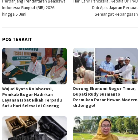
Perpanjang Pendaftaran Beasiswa
Hari Lahir Pancasila, Kepala UP PKB
Indonesia Bangkit (BIB) 2026
Didi Ajak Jajaran Perkuat
hingga 5 Juni
Semangat Kebangsaan
POS TERKAIT
Dorong Ekonomi Bogor Timur,
Wujud Nyata Kolaborasi,
Bupati Rudy Susmanto
Pemkab Bogor Hadirkan
Resmikan Pasar Hewan Modern
Layanan Isbat Nikah Terpadu
di Jonggol
Satu Hari Selesai di Ciseeng