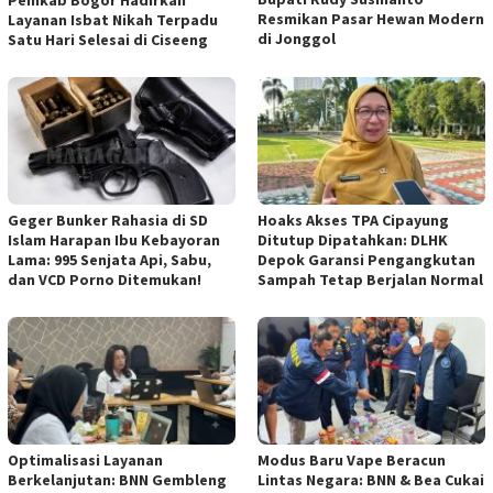
Pemkab Bogor Hadirkan
Resmikan Pasar Hewan Modern
Layanan Isbat Nikah Terpadu
di Jonggol
Satu Hari Selesai di Ciseeng
Geger Bunker Rahasia di SD
Hoaks Akses TPA Cipayung
Islam Harapan Ibu Kebayoran
Ditutup Dipatahkan: DLHK
Lama: 995 Senjata Api, Sabu,
Depok Garansi Pengangkutan
dan VCD Porno Ditemukan!
Sampah Tetap Berjalan Normal
Optimalisasi Layanan
Modus Baru Vape Beracun
Berkelanjutan: BNN Gembleng
Lintas Negara: BNN & Bea Cukai