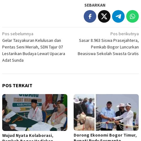
SEBARKAN
Navigasi
Pos sebelumnya
Pos berikutnya
Gelar Tasyakuran Kelulusan dan
Sasar 8.963 Siswa Prasejahtera,
pos
Pentas Seni Meriah, SDN Tajur 07
Pemkab Bogor Luncurkan
Lestarikan Budaya Lewat Upacara
Beasiswa Sekolah Swasta Gratis
Adat Sunda
POS TERKAIT
Dorong Ekonomi Bogor Timur,
Wujud Nyata Kolaborasi,
Bupati Rudy Susmanto