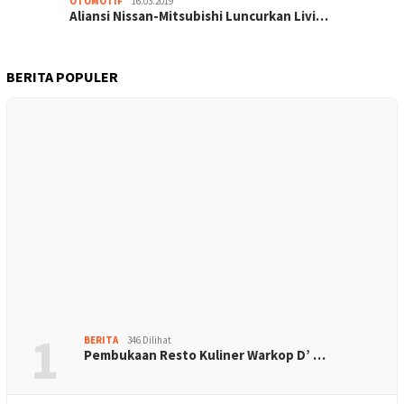
OTOMOTIF
16.03.2019
Aliansi Nissan-Mitsubishi Luncurkan Livi…
BERITA POPULER
1
BERITA
346 Dilihat
Pembukaan Resto Kuliner Warkop D’ …