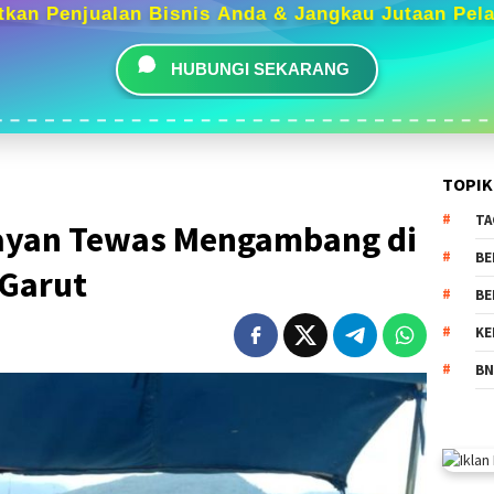
tkan Penjualan Bisnis Anda & Jangkau Jutaan Pel
HUBUNGI SEKARANG
TOPIK
TA
elayan Tewas Mengambang di
BE
 Garut
BE
KE
BN