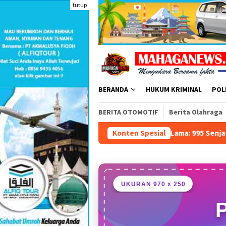
Loncat
tutup
ke
konten
BERANDA
HUKUM KRIMINAL
POL
BERITA OTOMOTIF
Berita Olahraga
lam Harapan Ibu Kebayoran Lama: 995 Senjata Api, Sabu, dan VCD
Konten Spesial
UKURAN 970 x 250