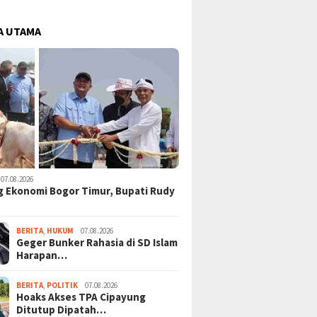
A UTAMA
07.08.2026
 Ekonomi Bogor Timur, Bupati Rudy
BERITA
,
HUKUM
07.08.2026
Geger Bunker Rahasia di SD Islam
Harapan…
BERITA
,
POLITIK
07.08.2026
Hoaks Akses TPA Cipayung
Ditutup Dipatah…