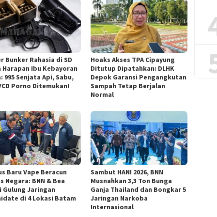
r Bunker Rahasia di SD
Hoaks Akses TPA Cipayung
m Harapan Ibu Kebayoran
Ditutup Dipatahkan: DLHK
: 995 Senjata Api, Sabu,
Depok Garansi Pengangkutan
VCD Porno Ditemukan!
Sampah Tetap Berjalan
Normal
s Baru Vape Beracun
Sambut HANI 2026, BNN
as Negara: BNN & Bea
Musnahkan 3,3 Ton Bunga
i Gulung Jaringan
Ganja Thailand dan Bongkar 5
idate di 4 Lokasi Batam
Jaringan Narkoba
Internasional