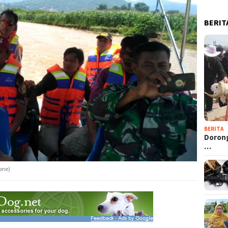
BERIT
BERITA
Dorong
…
one)