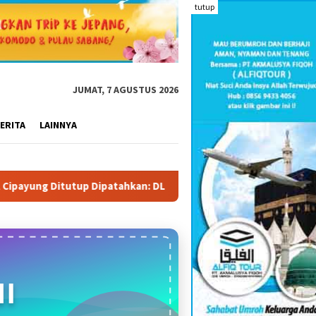
tutup
JUMAT, 7 AGUSTUS 2026
ERITA
LAINNYA
patahkan: DLHK Depok Garansi Pengangkutan Sampah Tetap Berja
I