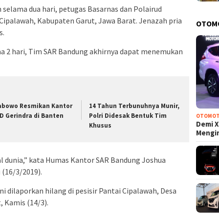
 selama dua hari, petugas Basarnas dan Polairud
Cipalawah, Kabupaten Garut, Jawa Barat. Jenazah pria
OTOM
s.
ma 2 hari, Tim SAR Bandung akhirnya dapat menemukan
abowo Resmikan Kantor
14 Tahun Terbunuhnya Munir,
D Gerindra di Banten
Polri Didesak Bentuk Tim
OTOMOT
Demi X
Khusus
Mengi
 dunia,” kata Humas Kantor SAR Bandung Joshua
 (16/3/2019).
ni dilaporkan hilang di pesisir Pantai Cipalawah, Desa
 Kamis (14/3).