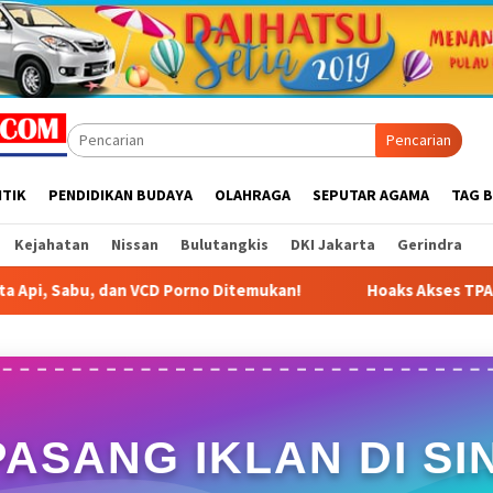
Pencarian
ITIK
PENDIDIKAN BUDAYA
OLAHRAGA
SEPUTAR AGAMA
TAG B
Kejahatan
Nissan
Bulutangkis
DKI Jakarta
Gerindra
 Porno Ditemukan!
Hoaks Akses TPA Cipayung Ditutup Di
PASANG IKLAN DI SIN