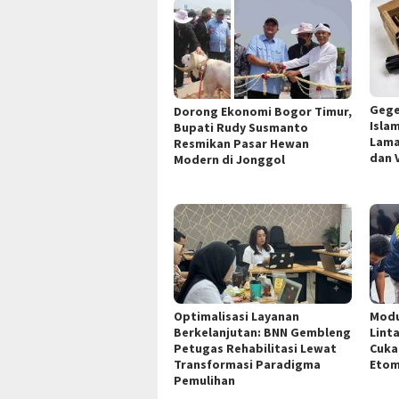
Gege
Dorong Ekonomi Bogor Timur,
Isla
Bupati Rudy Susmanto
Lama
Resmikan Pasar Hewan
dan 
Modern di Jonggol
Optimalisasi Layanan
Modu
Berkelanjutan: BNN Gembleng
Lint
Petugas Rehabilitasi Lewat
Cuka
Transformasi Paradigma
Etom
Pemulihan