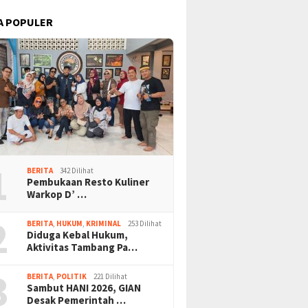
A POPULER
1
BERITA
342 Dilihat
Pembukaan Resto Kuliner
Warkop D’ …
2
BERITA
,
HUKUM
,
KRIMINAL
253 Dilihat
Diduga Kebal Hukum,
Aktivitas Tambang Pa…
3
BERITA
,
POLITIK
221 Dilihat
Sambut HANI 2026, GIAN
Desak Pemerintah …