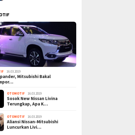
OTIF
IF
16.03.2019
pander, Mitsubishi Bakal
mpor…
OTOMOTIF
16.03.2019
Sosok New Nissan Livina
Terungkap, Apa K…
OTOMOTIF
16.03.2019
Aliansi Nissan-Mitsubishi
Luncurkan Livi…