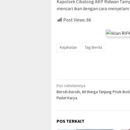
Kapolsek Cibalong AKP Ridwan Tam
mencari ikan dengan cara menyelam 
Post Views:
66
Kejahatan
Tag Berita
Navigasi
Pos sebelumnya
Bersih-bersih, 60 Warga Tanjung Priok Ikut
pos
Padat Karya
POS TERKAIT