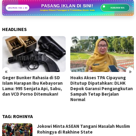
PASANG IKLAN DI SINI!
UKURAN 728 x 90
HUBUNGI WA
Jangkau Ribuan Pelanggan & Promosikan Bisnis Anda
HEADLINES
«
»
Hoaks Akses TPA Cipayung
Optimalisasi Layanan
Ditutup Dipatahkan: DLHK
Berkelanjutan: BNN Gembleng
Depok Garansi Pengangkutan
Petugas Rehabilitasi Lewat
Sampah Tetap Berjalan
Transformasi Paradigma
Normal
Pemulihan
TAG:
ROHINYA
Jokowi Minta ASEAN Tangani Masalah Muslim
Rohingya di Rakhine State