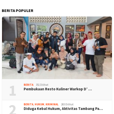
BERITA POPULER
1
BERITA
351 Dilihat
Pembukaan Resto Kuliner Warkop D’ …
2
BERITA
,
HUKUM
,
KRIMINAL
265 Dilihat
Diduga Kebal Hukum, Aktivitas Tambang Pa…