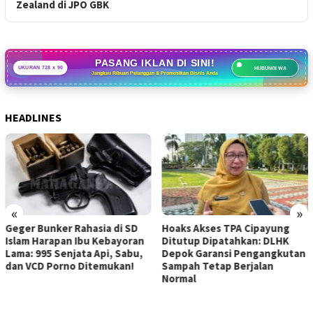
Zealand di JPO GBK
PASANG IKLAN DI SINI!
UKURAN 728 x 90
HUBUNGI WA
Jangkau Ribuan Pelanggan & Promosikan Bisnis Anda
HEADLINES
«
»
Geger Bunker Rahasia di SD
Hoaks Akses TPA Cipayung
Islam Harapan Ibu Kebayoran
Ditutup Dipatahkan: DLHK
Lama: 995 Senjata Api, Sabu,
Depok Garansi Pengangkutan
dan VCD Porno Ditemukan!
Sampah Tetap Berjalan
Normal