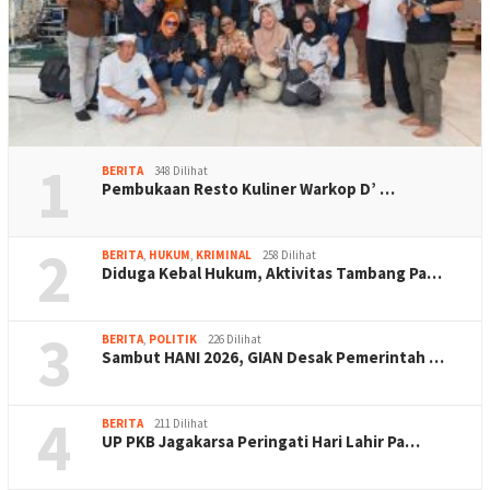
1
BERITA
348 Dilihat
Pembukaan Resto Kuliner Warkop D’ …
2
BERITA
,
HUKUM
,
KRIMINAL
258 Dilihat
Diduga Kebal Hukum, Aktivitas Tambang Pa…
3
BERITA
,
POLITIK
226 Dilihat
Sambut HANI 2026, GIAN Desak Pemerintah …
4
BERITA
211 Dilihat
UP PKB Jagakarsa Peringati Hari Lahir Pa…