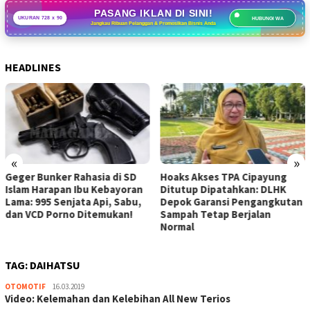
PASANG IKLAN DI SINI!
UKURAN 728 x 90
HUBUNGI WA
Jangkau Ribuan Pelanggan & Promosikan Bisnis Anda
HEADLINES
«
»
Geger Bunker Rahasia di SD
Hoaks Akses TPA Cipayung
Islam Harapan Ibu Kebayoran
Ditutup Dipatahkan: DLHK
Lama: 995 Senjata Api, Sabu,
Depok Garansi Pengangkutan
dan VCD Porno Ditemukan!
Sampah Tetap Berjalan
Normal
TAG:
DAIHATSU
admin
OTOMOTIF
16.03.2019
Video: Kelemahan dan Kelebihan All New Terios