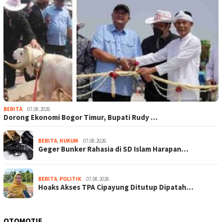
BERITA
07.08.2026
Dorong Ekonomi Bogor Timur, Bupati Rudy …
BERITA
,
HUKUM
07.08.2026
Geger Bunker Rahasia di SD Islam Harapan…
BERITA
,
POLITIK
07.08.2026
Hoaks Akses TPA Cipayung Ditutup Dipatah…
OTOMOTIF