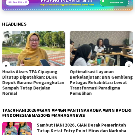
PASANG IKLAN DI SINI!
UKURAN 728 x 90
HUBUNGI WA
Jangkau Ribuan Pelanggan & Promosikan Bisnis Anda
HEADLINES
«
»
yung
Optimalisasi Layanan
Modus Baru Vape Bera
LHK
Berkelanjutan: BNN Gembleng
Lintas Negara: BNN & 
gkutan
Petugas Rehabilitasi Lewat
Cukai Gulung Jaringan
n
Transformasi Paradigma
Etomidate di 4 Lokasi 
Pemulihan
TAG:
#HANI2026 #GIAN #P4GN #ANTINARKOBA #BNN #POLRI
#INDONESIAEMAS2045 #MAHAGANEWS
Sambut HANI 2026, GIAN Desak Pemerintah
Tutup Ketat Entry Point Miras dan Narkoba