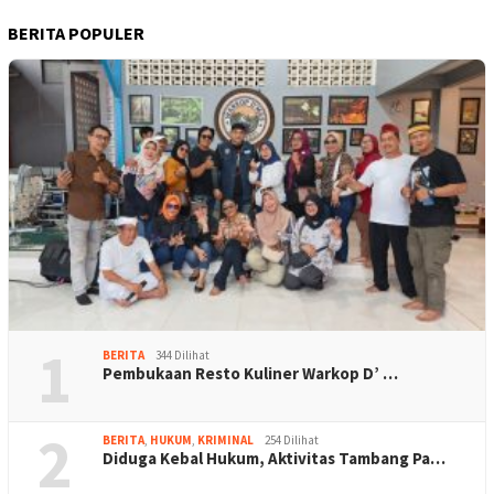
BERITA POPULER
1
BERITA
344 Dilihat
Pembukaan Resto Kuliner Warkop D’ …
2
BERITA
,
HUKUM
,
KRIMINAL
254 Dilihat
Diduga Kebal Hukum, Aktivitas Tambang Pa…