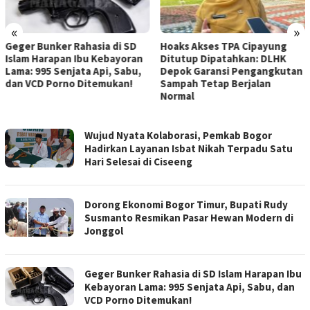
«
»
Hoaks Akses TPA Cipayung
Optimalisasi Layanan
Ditutup Dipatahkan: DLHK
Berkelanjutan: BNN Gembleng
Depok Garansi Pengangkutan
Petugas Rehabilitasi Lewat
Sampah Tetap Berjalan
Transformasi Paradigma
Normal
Pemulihan
Wujud Nyata Kolaborasi, Pemkab Bogor
Hadirkan Layanan Isbat Nikah Terpadu Satu
Hari Selesai di Ciseeng
Dorong Ekonomi Bogor Timur, Bupati Rudy
Susmanto Resmikan Pasar Hewan Modern di
Jonggol
Geger Bunker Rahasia di SD Islam Harapan Ibu
Kebayoran Lama: 995 Senjata Api, Sabu, dan
VCD Porno Ditemukan!