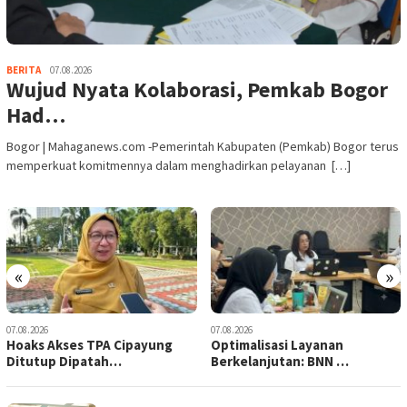
BERITA
07.08.2026
Wujud Nyata Kolaborasi, Pemkab Bogor
Had…
Bogor | Mahaganews.com -Pemerintah Kabupaten (Pemkab) Bogor terus
memperkuat komitmennya dalam menghadirkan pelayanan […]
«
»
07.08.2026
07.08.2026
Optimalisasi Layanan
Dorong Ekonomi Bogor Timur,
Berkelanjutan: BNN …
Bupati Rudy …